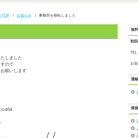
TOP
お知らせ
事務所を移転しました
無
初回
TE
いたしました
お気
ますので
くお願いします
運
業
ル404
）
ん）