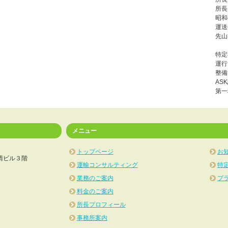
所長
昭和
運送
先山
特定
運行
整備
AS
第一
メニュー
トップページ
お
清ビル３階
運輸コンサルティング
特
業務のご案内
プ
料金のご案内
所長プロフィール
事務所案内