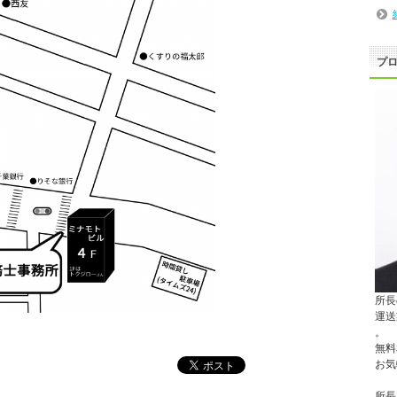
プ
所長
運送
。
無料
お気
所長