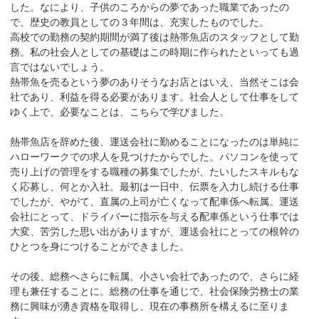
した。なにより、子供のころからの夢であった職業であったの
で、歴史の教員としての３年間は、充実したものでした。
高校での勤務の契約期間が満了後は熱帯魚店のスタッフとして勤
務。私の社会人としての基礎はこの時期に作られたといっても過
言ではないでしょう。
熱帯魚を売るという夢のありそうなお店とはいえ、当然そこは会
社であり、利益を得る必要があります。社会人として仕事をして
ゆく上で、必要なことは、こちらで学びました。
熱帯魚店を辞めた後、運送会社に勤めることになったのは単純に
ハローワークでの求人を見つけたからでした。パソコンを使って
売り上げの管理をする職種の募集でしたが、たいしたスキルもな
く応募し、何とか入社。最初は一日中、伝票を入力し続ける仕事
でしたが、やがて、直属の上司が亡くなって配車係へ転属。運送
会社にとって、ドライバーに指示を与える配車係という仕事では
大変、苦労した思い出がありますが、運送会社にとっての根幹の
ひとつを身につけることができました。
その後、総務へさらに転属。小さい会社であったので、さらに経
理も兼任することに。総務の仕事を通じで、社会保険労務士の業
務に興味が湧き資格を取得し、現在の事務所を構えるに至りま