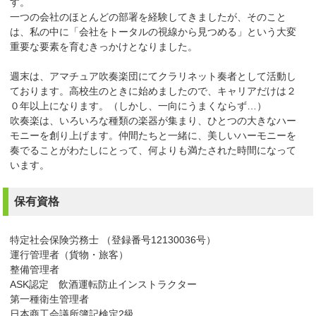
す。
一つの会社のほとんどの部署を経験してきましたが、そのこと
は、私の中に「会社をトータルの視線から見つめる」という大変
重要な要素を育むきっかけとなりました。
週末は、アマチュア吹奏楽団にてクラリネット奏者として活動し
ております。高校生のときに始めましたので、キャリアだけは２
０年以上になります。（しかし、一向にうまくならず…）
吹奏楽は、いろいろな種類の楽器が集まり、ひとつの大きなハー
モニーを創り上げます。仲間たちと一緒に、美しいハーモニーを
奏でることがわたしにとって、何よりも満たされた時間になって
います。
保有資格
特定社会保険労務士 （登録番号12130036号）
運行管理者（貨物・旅客）
整備管理者
ASK認定 飲酒運転防止インストラクター
第一種衛生管理者
日本商工会議所簿記検定2級