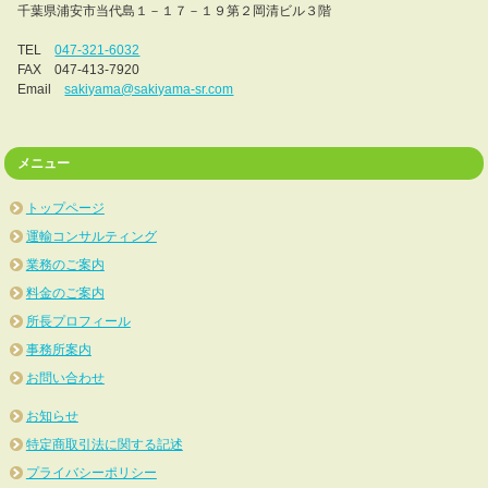
千葉県浦安市当代島１－１７－１９第２岡清ビル３階
TEL
047-321-6032
FAX 047-413-7920
Email
sakiyama@sakiyama-sr.com
メニュー
トップページ
運輸コンサルティング
業務のご案内
料金のご案内
所長プロフィール
事務所案内
お問い合わせ
お知らせ
特定商取引法に関する記述
プライバシーポリシー