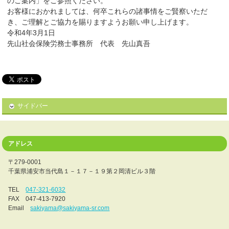
のご案内」をご参照ください。
お客様におかれましては、何卒これらの諸事情をご賢察いただ
き、ご理解とご協力を賜りますようお願い申し上げます。
令和4年3月1日
先山社会保険労務士事務所 代表 先山真吾
サイドバー
アドレス
〒279-0001
千葉県浦安市当代島１－１７－１９第２岡清ビル３階
TEL
047-321-6032
FAX 047-413-7920
Email
sakiyama@sakiyama-sr.com